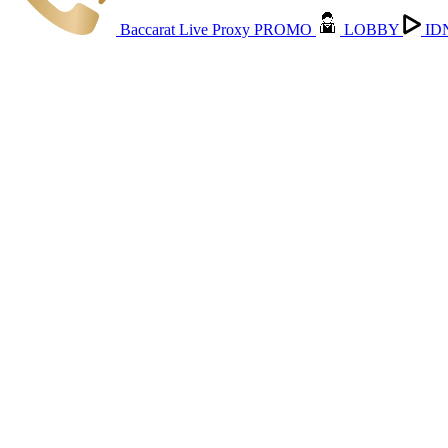
Baccarat Live Proxy
PROMO
LOBBY
ID