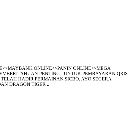
INE<>MAYBANK ONLINE<>PANIN ONLINE<>MEGA
EMBERITAHUAN PENTING ! UNTUK PEMBAYARAN QRIS
NI TELAH HADIR PERMAINAN SICBO, AYO SEGERA
DAN DRAGON TIGER ..