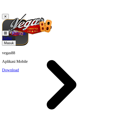
✕
Beranda
Daftar
Masuk
vegas88
Aplikasi Mobile
Download